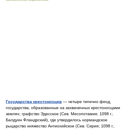
Государства крестоносцев
— четыре типично феод,
государства, образованные на захваченных крестоносцами
землях; графство Эдесское (Сев. Месопотамия; 1098 г.;
Балдуин Фландрский), где утвердилось нормандское
рыцарство княжество Антиохийское (Сев. Сирия; 1098 г.;