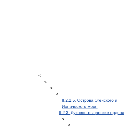
<
<
<
<
II.2.2.5. Острова Эгейского и
Ионического моря
II.2.3. Духовно-рыцарские ордена
<
<